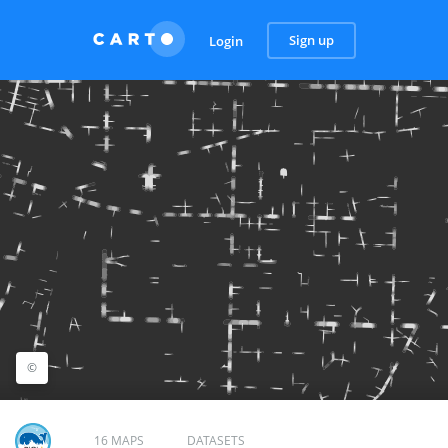
Sign up
Login
©
©2020 HERE
Terms of use
, ©
CARTO
16 MAPS
DATASETS